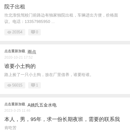
院子出租
坎北淮悦驾校门前路边有独家独院出租，车辆进出方便，价格面
议。电话：13357985950 ...
20354
0
点击重新加载
雨点
2020-10-21 17:52
谁要小土狗的
路上捡了一只小土狗，放在厂里借养，谁要给谁。
56015
1
点击重新加载
A姚氏五金水电
2023-3-25 11:46
本人，男，95年，求一份长期夜班，需要的联系我
肯吃苦