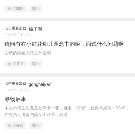
20892
0
点击重新加载
柚子啊
2022-8-3 10:20
请问有在小红花幼儿园念书的嘛，面试什么问题啊
面试的内容大致是什么啊
31672
0
点击重新加载
gonghaiyan
2022-5-9 19:17
寻物启事
本人不慎丢失儿童社保卡一张，姓名：嵇*舒，社保卡尾号：0249，
如有拾到者请与龚女士联系，联系 ...
34642
0