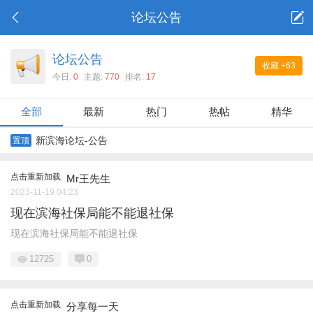
论坛公告
论坛公告
收藏
+63
今日:
0
主题:
770
排名:
17
全部
最新
热门
热帖
精华
新滨海论坛-公告
置顶
点击重新加载
Mr王先生
2023-11-19 04:23
现在滨海社保局能不能退社保
现在滨海社保局能不能退社保
12725
0
点击重新加载
分享每一天