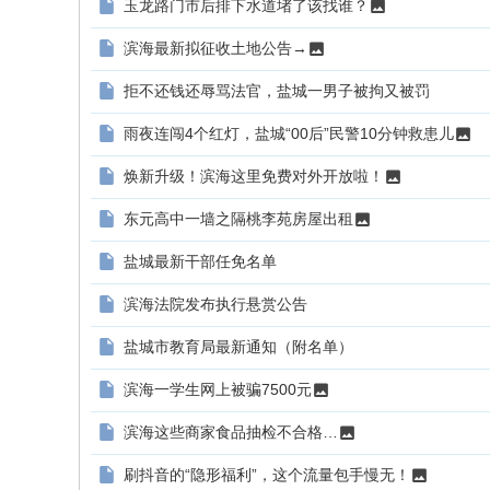
玉龙路门市后排下水道堵了该找谁？
滨海最新拟征收土地公告→
拒不还钱还辱骂法官，盐城一男子被拘又被罚
雨夜连闯4个红灯，盐城“00后”民警10分钟救患儿
焕新升级！滨海这里免费对外开放啦！
东元高中一墙之隔桃李苑房屋出租
盐城最新干部任免名单
滨海法院发布执行悬赏公告
盐城市教育局最新通知（附名单）
滨海一学生网上被骗7500元
滨海这些商家食品抽检不合格…
刷抖音的“隐形福利”，这个流量包手慢无！