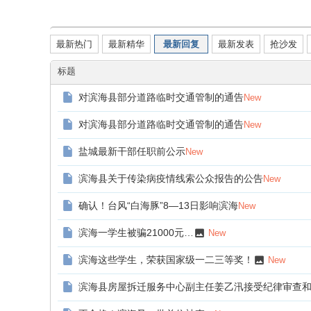
论
发新帖
坛
最新热门
最新精华
最新回复
最新发表
抢沙发
|
新
标题
滨
对滨海县部分道路临时交通管制的通告
New
海
对滨海县部分道路临时交通管制的通告
New
网
|
盐城最新干部任职前公示
New
滨
滨海县关于传染病疫情线索公众报告的公告
New
海
确认！台风“白海豚”8—13日影响滨海
New
新
闻
滨海一学生被骗21000元…
New
|
滨海这些学生，荣获国家级一二三等奖！
New
盐
滨海县房屋拆迁服务中心副主任姜乙汛接受纪律审查
城
滨