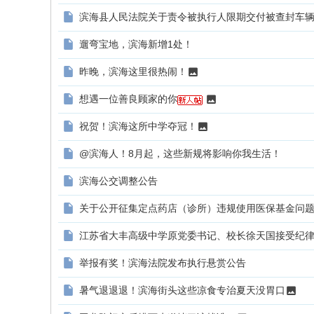
滨海县人民法院关于责令被执行人限期交付被查封车
遛弯宝地，滨海新增1处！
昨晚，滨海这里很热闹！
想遇一位善良顾家的你
祝贺！滨海这所中学夺冠！
@滨海人！8月起，这些新规将影响你我生活！
滨海公交调整公告
关于公开征集定点药店（诊所）违规使用医保基金问
江苏省大丰高级中学原党委书记、校长徐天国接受纪
举报有奖！滨海法院发布执行悬赏公告
暑气退退退！滨海街头这些凉食专治夏天没胃口