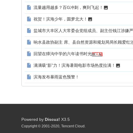
流量越用越多？百G冲刺，爽到飞起！
祝贺！滨海少年，圆梦北大！
盐城市大丰区人大常委会党组成员、副主任钱江涉嫌
响水县政协副主 席、县自然资源和规划局局长顾爱红
回望在獐沟中学的六年读书时光
满满吸“影”力！滨海暑期电影市场热度拉满！
滨海发布暴雨蓝色预警！
Powered by
Discuz!
X3.5
Copyright © 2001-2020, Tencent Cloud.