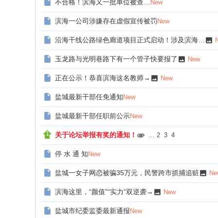
不合格！滨海又一批单位被查…
New
海
滨海一公司涉嫌存在虚假宣传被罚
New
信
息
沿海干线公路绿色廊道项目正式启动！涉及滨海…
网
玉龙路与光明巷路下有一个管子快要报了
New
正在公示！恭喜滨海这名教师→
New
盐城最新干部任免通知
New
盐城最新干部任职前公示
New
关于论坛举报有奖的通知！
...
2
3
4
停 水 通 知
New
盐城一女子网恋被骗35万元，民警跨市抓捕追赃
Ne
滨海这里，“颜值”“实力”双逆袭→
New
盐城市纪委监委最新通报
New