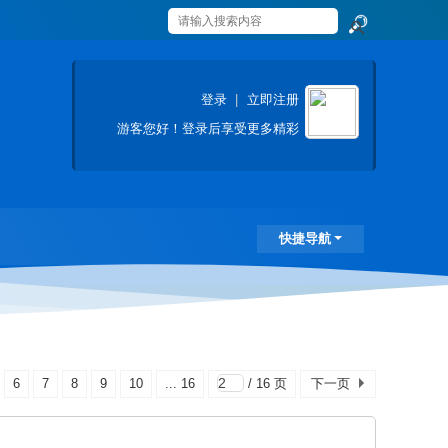
搜
索
登录
|
立即注册
游客
您好！登录后享受更多精彩
快捷导航
6
7
8
9
10
... 16
/ 16 页
下一页