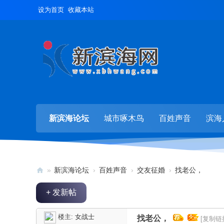
设为首页
收藏本站
新滨海论坛
城市啄木鸟
百姓声音
滨海
»
新滨海论坛
›
百姓声音
›
交友征婚
›
找老公，
新
+ 发新帖
滨
海
楼主:
女战士
找老公，
[复制链