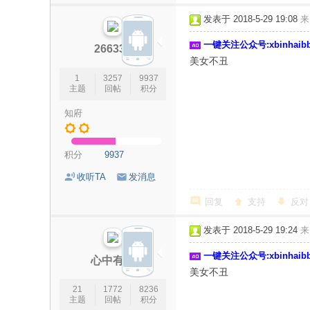
论
发表于 2018-5-29 19:08
来
坛
一键关注公众号:xbinhai
|
266335
美女不丑
新
1
3257
9937
滨
主题
回帖
积分
海
知府
网
|
积分
9937
滨
收听TA
发消息
海
回复
支持
反对
新
闻
发表于 2018-5-29 19:24
来
|
一键关注公众号:xbinhai
心中有爱
盐
美女不丑
城
21
1772
8236
主题
回帖
积分
滨