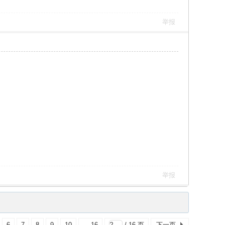
举报
举报
6
7
8
9
10
... 16
/ 16 页
下一页