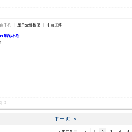
自手机
|
显示全部楼层
|
来自江苏
bbs 精彩不断
？
对
0
下一页 »
返回列表
1
2
3
4
5