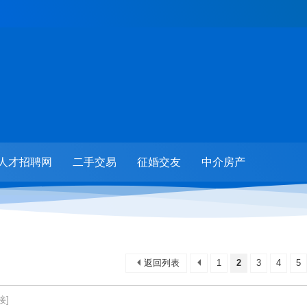
人才招聘网
二手交易
征婚交友
中介房产
返回列表
1
2
3
4
5
接]