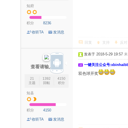
知府
海
信
积分
8236
息
网
收听TA
发消息
回复
支持
反对
发表于 2018-5-29 19:57
来
一键关注公众号:xbinhai
查看请输入密码
双色球开奖
21
1392
4150
主题
回帖
积分
知县
积分
4150
收听TA
发消息