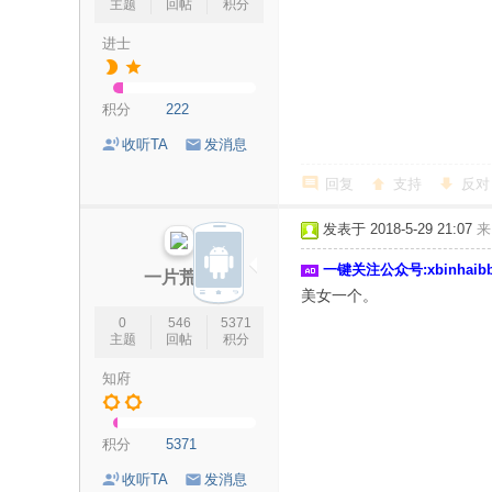
主题
回帖
积分
进士
积分
222
收听TA
发消息
回复
支持
反对
发表于 2018-5-29 21:07
来
一键关注公众号:xbinhai
一片荒凉
美女一个。
0
546
5371
主题
回帖
积分
知府
积分
5371
收听TA
发消息