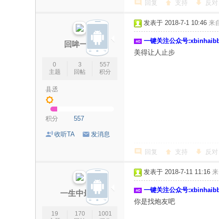
回复
支持
反对
发表于 2018-7-1 10:46
来
一键关注公众号:xbinhai
回哞一笑
美得让人止步
0
3
557
主题
回帖
积分
县丞
积分
557
收听TA
发消息
回复
支持
反对
发表于 2018-7-11 11:16
来
一键关注公众号:xbinhai
一生中最爱
你是找炮友吧
19
170
1001