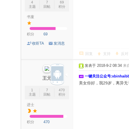
4
7
69
主题
回帖
积分
书童
积分
69
收听TA
发消息
回复
支持
反对
发表于 2018-9-2 08:34
来
一键关注公众号:xbinhai
王元
美女你好，我29岁，离异
1
7
470
主题
回帖
积分
进士
积分
470