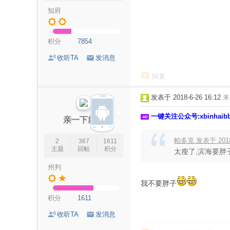
知府
海
信
积分
7854
息
网
收听TA
发消息
回复
发表于 2018-6-26 16:12
来
一键关注公众号:xbinhai
亲一下就跑
帕多克 发表于 2018-5
2
367
1611
主题
回帖
积分
太瘦了,滨海要胖
州判
我不要胖子
积分
1611
收听TA
发消息