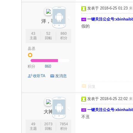
论
发表于 2018-6-25 01:23
来
坛
一键关注公众号:xbinhai
|
洋，哥
假的
新
43
52
860
滨
主题
回帖
积分
海
县丞
网
|
积分
860
滨
收听TA
发消息
海
回复
新
闻
发表于 2018-6-25 22:02
来
|
一键关注公众号:xbinhai
大神
盐
不丑
城
49
2073
7854
主题
回帖
积分
滨