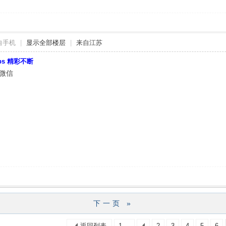
自手机
|
显示全部楼层
|
来自江苏
bbs 精彩不断
加微信
下一页 »
返回列表
1 ...
2
3
4
5
6