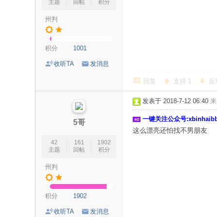
主题
回帖
积分
州判
积分
1001
收听TA
发消息
回复
支持
1
反
发表于 2018-7-12 06:40
来
一键关注公众号:xbinhai
5哥
这么漂亮还怕找不男朋友
42
161
1902
主题
回帖
积分
州判
积分
1902
收听TA
发消息