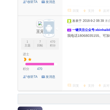
收听TA
发消息
回复
支持
反对
发表于 2018-9-2 08:39
来
一键关注公众号:xbinhai
王元
我电话18068035155。可
1
7
470
主题
回帖
积分
进士
积分
470
收听TA
发消息
回复
支持
反对