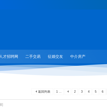
人才招聘网
二手交易
征婚交友
中介房产
返回列表
1 ...
2
3
4
5
6
接]