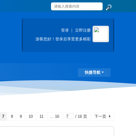
搜
索
登录
|
立即注册
游客
您好！登录后享受更多精彩
快捷导航
7
8
9
10
11
... 16
/ 16 页
下一页