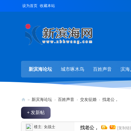
设为首页
收藏本站
新滨海论坛
城市啄木鸟
百姓声音
滨海
»
新滨海论坛
›
百姓声音
›
交友征婚
›
找老公，
新
+ 发新帖
滨
海
楼主:
女战士
找老公，
[复制链