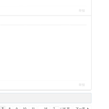
举报
举报
7
8
9
10
11
... 16
/ 16 页
下一页