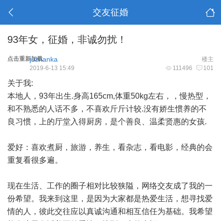
交友征婚
93年女，征婚，非诚勿扰！
点击重新加载
juzhanka
楼主
2019-6-13 15:49
111496
101
关于我:
本地人，93年出生.身高165cm,体重50kg左右，，慢热型，
和不熟悉的人话不多，不喜欢斤斤计较.没有娇生惯养的不
良习惯，上的厅堂入得厨房，是个善良、温柔贤惠的女孩.
爱好：喜欢煮厨，旅游，养生，看杂志，看电影，经典的会
重复看很多遍。
现在生活、工作的圈子相对比较狭隘，网络交友成了我的一
份希望。我来到这里，是因为大家都是热爱生活，想寻找爱
情的人，彼此交往应以真诚沟通和相互信任为基础。我希望