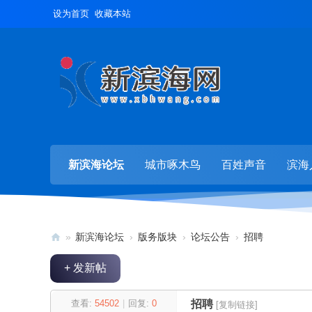
设为首页
收藏本站
新滨海论坛
城市啄木鸟
百姓声音
滨海
»
新滨海论坛
›
版务版块
›
论坛公告
›
招聘
新
+ 发新帖
滨
海
查看:
54502
|
回复:
0
招聘
[复制链接]