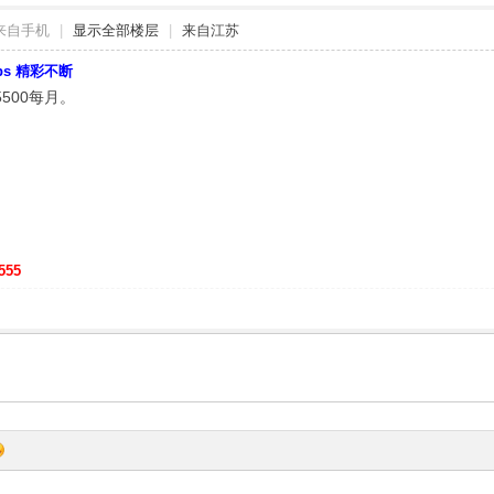
来自手机
|
显示全部楼层
|
来自江苏
bbs 精彩不断
5500每月。
555