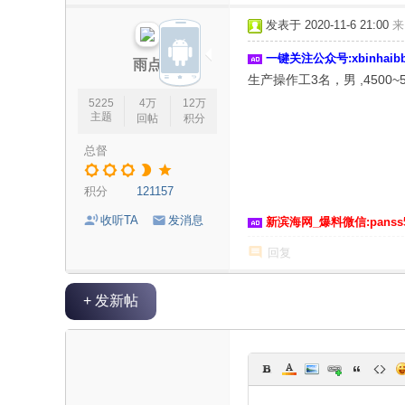
论
发表于 2020-11-6 21:00
来
坛
一键关注公众号:xbinhai
|
雨点
生产操作工3名，男 ,4500~
新
5225
4万
12万
滨
主题
回帖
积分
海
总督
网
|
积分
121157
滨
收听TA
发消息
新滨海网_爆料微信:panss
海
回复
新
闻
+ 发新帖
|
盐
城
滨