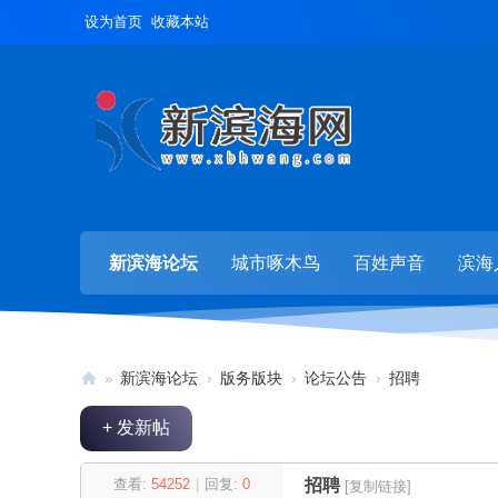
设为首页
收藏本站
新滨海论坛
城市啄木鸟
百姓声音
滨海
»
新滨海论坛
›
版务版块
›
论坛公告
›
招聘
新
+ 发新帖
滨
海
查看:
54252
|
回复:
0
招聘
[复制链接]