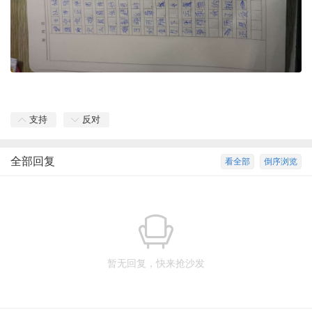
支持
反对
全部回复
看全部
倒序浏览
暂无回复，快来抢沙发