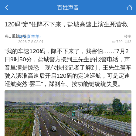
百姓声音
120码“定”住降不下来，盐城高速上演生死营救
点击重新加载
特务喜羊羊r
楼主
2026-7-8 08:01
729
3
“我的车速120码，降不下来了，我害怕……”7月2
日9时50分，盐城警方接到王先生的报警电话，声
音里满是惊恐。现代快报记者了解到，王先生驾车
驶入滨淮高速后开启120码的定速巡航，可是定速
巡航突然“罢工”，踩刹车、按功能键统统失灵。