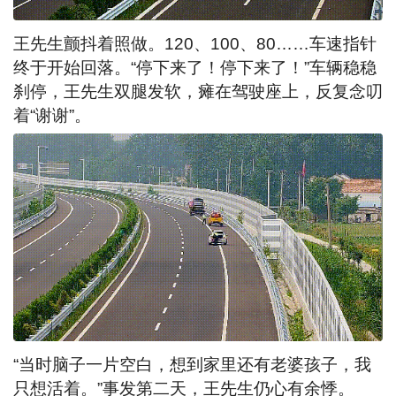
王先生颤抖着照做。120、100、80……车速指针
终于开始回落。“停下来了！停下来了！”车辆稳稳
刹停，王先生双腿发软，瘫在驾驶座上，反复念叨
着“谢谢”。
“当时脑子一片空白，想到家里还有老婆孩子，我
只想活着。”事发第二天，王先生仍心有余悸。