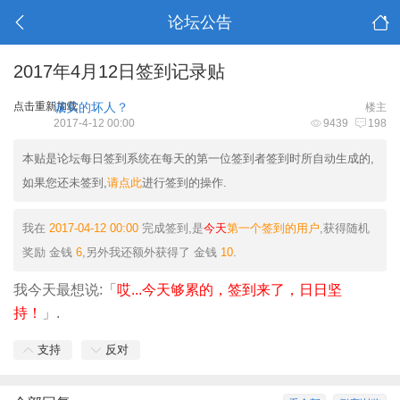
论坛公告
2017年4月12日签到记录贴
点击重新加载
诚实的坏人？
楼主
2017-4-12 00:00
9439
198
本贴是论坛每日签到系统在每天的第一位签到者签到时所自动生成的,
如果您还未签到,
请点此
进行签到的操作.
我在
2017-04-12 00:00
完成签到,是
今天
第一个签到的用户
,获得随机
奖励
金钱
6
,另外我还额外获得了
金钱
10
.
我今天最想说:「
哎...今天够累的，签到来了，日日坚
持！
」.
支持
反对