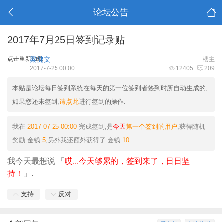
论坛公告
2017年7月25日签到记录贴
点击重新加载
梁健文
楼主
2017-7-25 00:00
12405
209
本贴是论坛每日签到系统在每天的第一位签到者签到时所自动生成的,
如果您还未签到,
请点此
进行签到的操作.
我在
2017-07-25 00:00
完成签到,是
今天
第一个签到的用户
,获得随机
奖励
金钱
5
,另外我还额外获得了
金钱
10
.
我今天最想说:「
哎...今天够累的，签到来了，日日坚
持！
」.
支持
反对