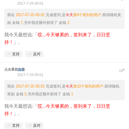
2017-7-25 00:01
我在
2017-07-25 00:01
完成签到,是
今天
第9个签到的用户
,获得随机奖
励
金钱
7
,另外我还额外获得了
金钱
2
我今天最想说:「
哎...今天够累的，签到来了，日日坚
持！
」.
支持
反对
点击重新加载
321
#
10
2017-7-25 00:01
我在
2017-07-25 00:01
完成签到,是
今天
第10个签到的用户
,获得随机
奖励
金钱
5
,另外我还额外获得了
金钱
1
我今天最想说:「
哎...今天够累的，签到来了，日日坚
持！
」.
支持
反对