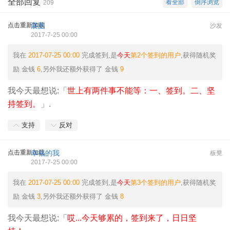
全部回复
看全部
倒序浏览
209
点击重新加载
展图
沙发
2017-7-25 00:00
我在
2017-07-25 00:00
完成签到,是
今天
第2个签到的用户
,获得随机奖
励
金钱
6
,另外我还额外获得了
金钱
9
我今天最想说:「
世上有两件事不能等：一、签到。二、坚
持签到。
」.
支持
反对
点击重新加载
幸福的我
板凳
2017-7-25 00:00
我在
2017-07-25 00:00
完成签到,是
今天
第3个签到的用户
,获得随机奖
励
金钱
3
,另外我还额外获得了
金钱
8
我今天最想说:「
哎...今天够累的，签到来了，日日坚