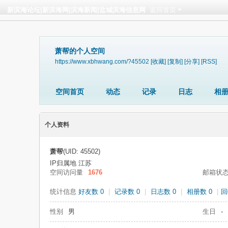
新滨海论坛|新滨海网|滨海新闻|盐城滨海信息网
返回首页
萧帮的个人空间
https://www.xbhwang.com/?45502
[收藏]
[复制]
[分享]
[RSS]
空间首页
动态
记录
日志
相
个人资料
萧帮
(UID: 45502)
IP归属地 江苏
空间访问量
1676
邮箱状
统计信息
好友数 0
|
记录数 0
|
日志数 0
|
相册数 0
|
回
性别
男
生日
-