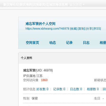
新滨海论坛|新滨海网|滨海新闻|盐城滨海信息网
返回首页
难忘军营的个人空间
https://www.xbhwang.com/?46978
[收藏]
[复制]
[分享]
[RSS]
空间首页
动态
记录
日志
相
个人资料
难忘军营
(UID: 46978)
IP归属地 江苏
空间访问量
1860
邮箱状
统计信息
好友数 0
|
记录数 0
|
日志数 0
|
相册数 0
|
回
性别
保密
生日
-