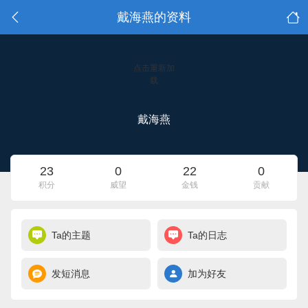
戴海燕的资料
点击重新加
载
戴海燕
23
0
22
0
积分
威望
金钱
贡献
Ta的主题
Ta的日志
发短消息
加为好友