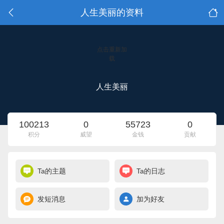
人生美丽的资料
点击重新加
载
人生美丽
100213
0
55723
0
积分
威望
金钱
贡献
Ta的主题
Ta的日志
发短消息
加为好友