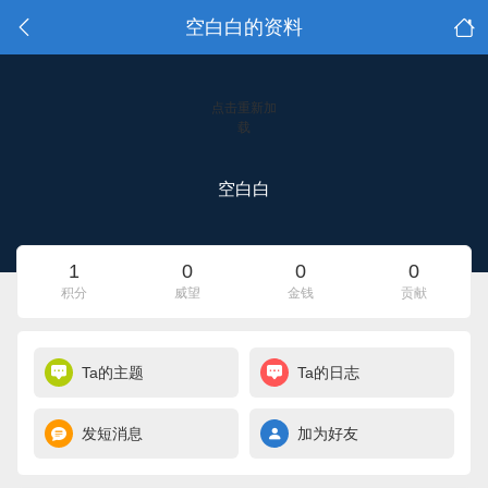
空白白的资料
点击重新加
载
空白白
1
0
0
0
积分
威望
金钱
贡献
Ta的主题
Ta的日志
发短消息
加为好友