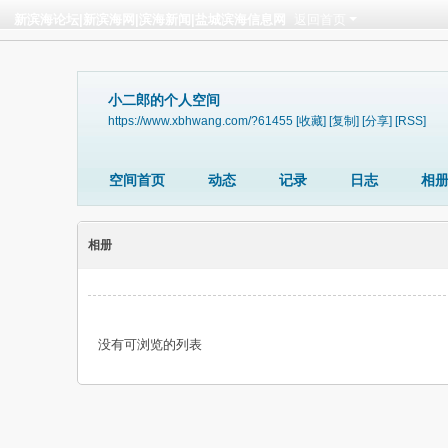
新滨海论坛|新滨海网|滨海新闻|盐城滨海信息网
返回首页
小二郎的个人空间
https://www.xbhwang.com/?61455
[收藏]
[复制]
[分享]
[RSS]
空间首页
动态
记录
日志
相
相册
没有可浏览的列表