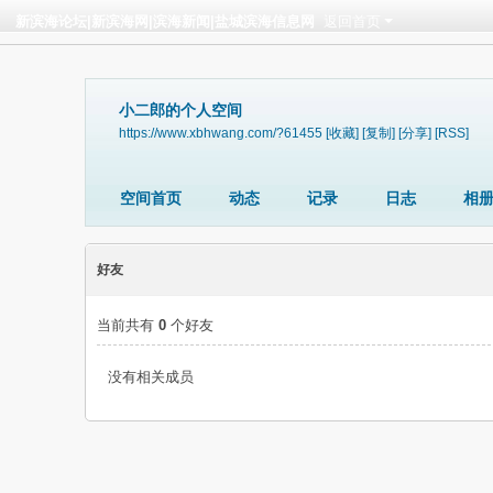
新滨海论坛|新滨海网|滨海新闻|盐城滨海信息网
返回首页
小二郎的个人空间
https://www.xbhwang.com/?61455
[收藏]
[复制]
[分享]
[RSS]
空间首页
动态
记录
日志
相
好友
当前共有
0
个好友
没有相关成员