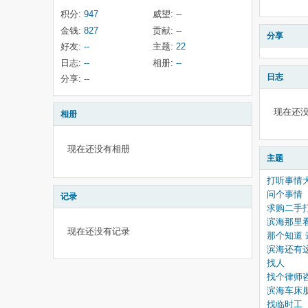
积分:
947
威望:
--
金钱:
827
贡献:
--
分享
好友:
--
主题:
22
日志:
--
相册:
--
日志
分享:
--
现在还
相册
现在还没有相册
主题
打听事情
问个事情
记录
求购二手
滨海那里
现在还没有记录
那个知道 
滨海还有
找人
找个律师
滨海车床
找临时工