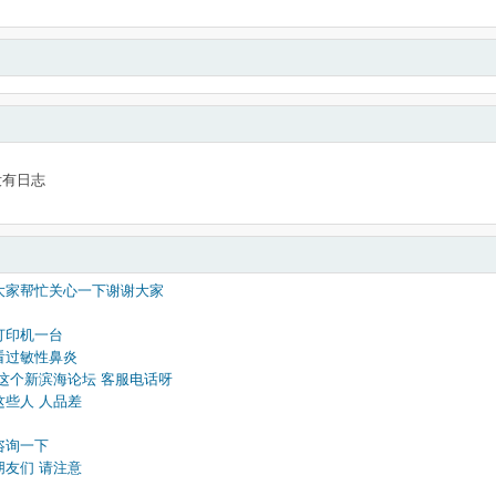
没有日志
大家帮忙关心一下谢谢大家
打印机一台
看过敏性鼻炎
这个新滨海论坛 客服电话呀
这些人 人品差
咨询一下
朋友们 请注意