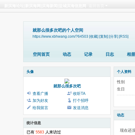
新滨海论坛|新滨海网|滨海新闻|盐城滨海信息网
返回首页
就那么很多次吧的个人空间
https://www.xbhwang.com/?64503
[收藏]
[复制]
[分享]
[RSS]
空间首页
动态
记录
日志
相
头像
个人资料
性别
就那么很多次吧
生日
查看广播
收听TA
加为好友
打个招呼
给我留言
发送消息
动态
统计信息
现在还
已有
5583
人来访过