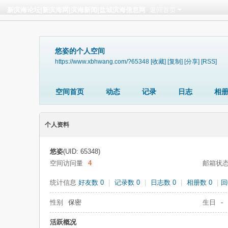
新滨海论坛|新滨海网|滨海新闻|盐城滨海信息网
返回首页
悠姿的个人空间
https://www.xbhwang.com/?65348
[收藏]
[复制]
[分享]
[RSS]
空间首页
动态
记录
日志
相
个人资料
悠姿
(UID: 65348)
空间访问量
4
邮箱状
统计信息
好友数 0
|
记录数 0
|
日志数 0
|
相册数 0
|
回
性别
保密
生日
-
活跃概况