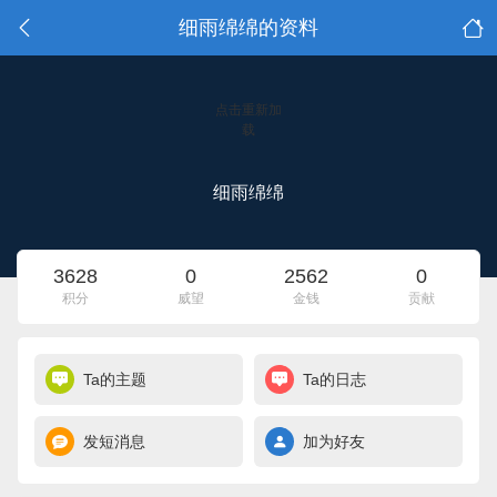
细雨绵绵的资料
点击重新加
载
细雨绵绵
3628
0
2562
0
积分
威望
金钱
贡献
Ta的主题
Ta的日志
发短消息
加为好友