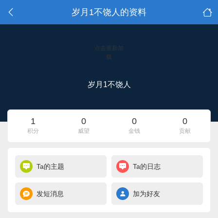
岁月1不饶人的资料
点击重新加
载
岁月1不饶人
1
0
0
0
积分
威望
金钱
贡献
Ta的主题
Ta的日志
发短消息
加为好友