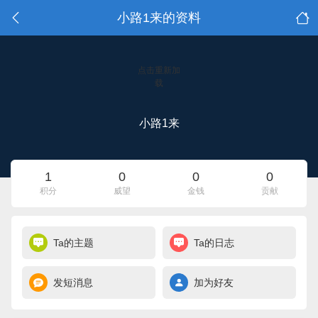
小路1来的资料
点击重新加
载
小路1来
1
0
0
0
积分
威望
金钱
贡献
Ta的主题
Ta的日志
发短消息
加为好友