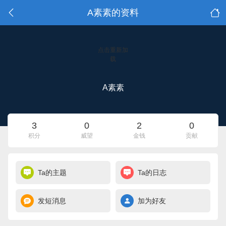
A素素的资料
点击重新加
载
A素素
3
0
2
0
积分
威望
金钱
贡献
Ta的主题
Ta的日志
发短消息
加为好友