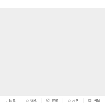
回复
收藏
转播
分享
淘帖