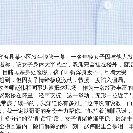
图
，滨海县某小区发生惊险一幕。一名年轻女子因与他人
者称，该女子身体大半悬空，双腿完全挂在楼外，窗
，目睹母亲身处险境，孩子吓得浑身发抖，号啕大哭。
赶到，但因女子情绪极度激动，救援一度陷入僵局。
急救医师赵伟和同事迅速抵达现场。作为一名经验丰富
紧紧搂在怀里，轻声安抚。这一举动，无形中拉近了
城带孩子读书的，我知道你有多难。”赵伟没有说教，而
我，我一定以哥哥的身份全力帮你。”他拍着胸脯承诺
十多分钟的温情“话疗”后，女子情绪逐渐平稳，最终
全抱回室内。险情解除的那一刻，赵伟眼里全是泪。