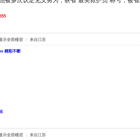
他被多次认定见义勇为，获省“最美救护员”称号，被省
555
显示全部楼层
|
来自江苏
bbs 精彩不断
站
显示全部楼层
|
来自江苏