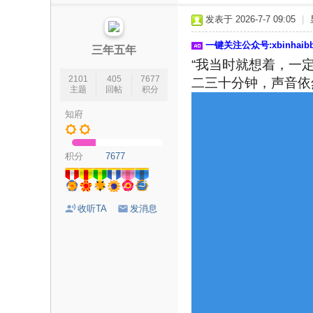
论
发表于 2026-7-7 09:05
|
坛
一键关注公众号:xbinhai
|
三年五年
“我当时就想着，一定
新
2101
405
7677
二三十分钟，声音依
滨
主题
回帖
积分
海
知府
网
|
积分
7677
滨
海
新
收听TA
发消息
闻
|
盐
城
滨