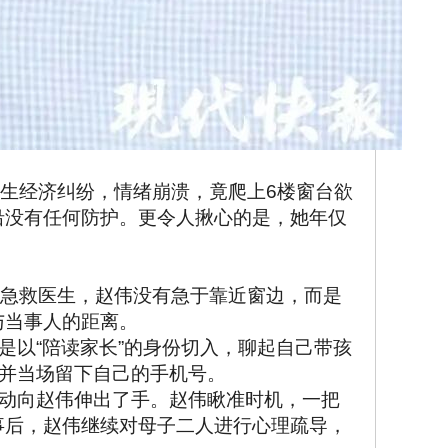
发生经济纠纷，情绪崩溃，竟爬上6楼窗台欲
沿没有任何防护。更令人揪心的是，她年仅
的急救医生，赵伟没有急于靠近窗边，而是
与当事人的距离。
是以“陪读家长”的身份切入，聊起自己带孩
，并当场留下自己的手机号。
主动向赵伟伸出了手。赵伟瞅准时机，一把
事后，赵伟继续对母子二人进行心理疏导，