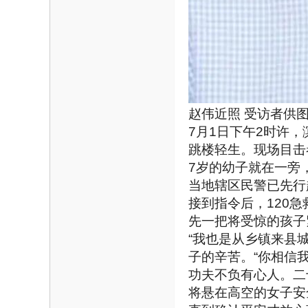
赵伟近照 受访者供
7月1日下午2时许
跳楼轻生。现场目击
7岁的幼子就在一旁
当地辖区民警已先行
接到指令后，120
先一把将受惊的孩子
“我也是从乡镇来县
子的辛苦。“你相信
功夫不负有心人。二
将悬在高空的女子安