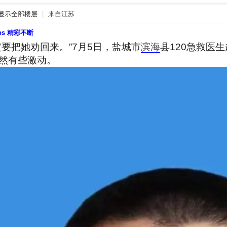
显示全部楼层
|
来自江苏
bbs 精彩不断
要把她劝回来。”7月5日，盐城市
滨海
县120急救医
然有些激动。