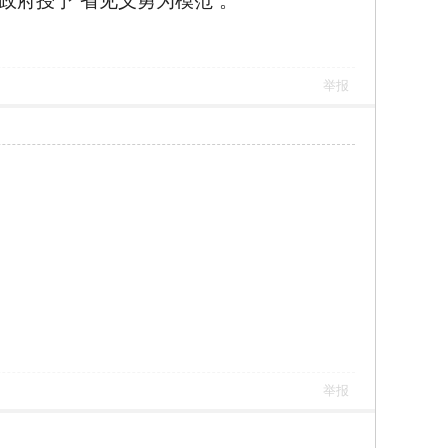
政府授予“省见义勇为模范”。
举报
举报