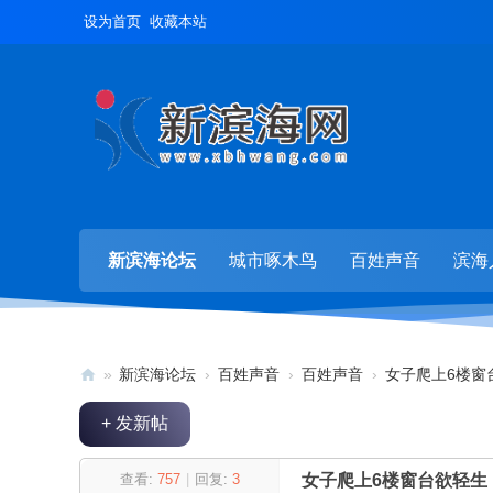
设为首页
收藏本站
新滨海论坛
城市啄木鸟
百姓声音
滨海
»
新滨海论坛
›
百姓声音
›
百姓声音
›
女子爬上6楼窗台
新
+ 发新帖
滨
海
查看:
757
|
回复:
3
女子爬上6楼窗台欲轻生